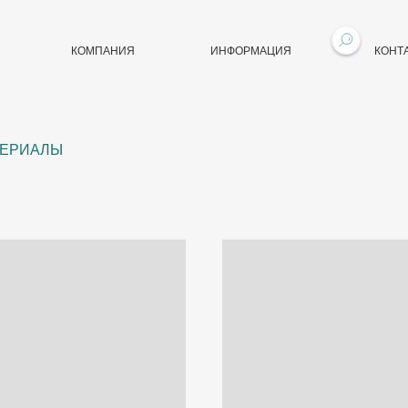
КОМПАНИЯ
ИНФОРМАЦИЯ
КОНТ
ТЕРИАЛЫ
обивочные материалы
каталог обивочных материалов для компьютерных кресел olss: кожа, текстиль, заменитель кожи